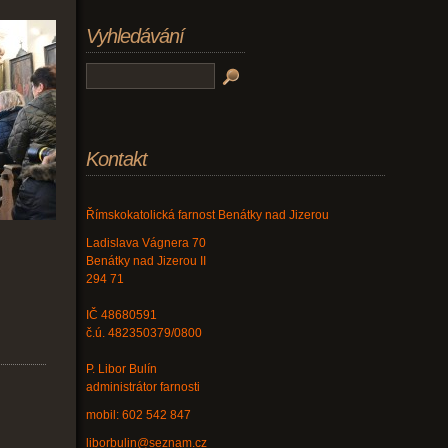
Vyhledávání
Kontakt
Římskokatolická farnost Benátky nad Jizerou
Ladislava Vágnera 70
Benátky nad Jizerou II
294 71
IČ 48680591
č.ú. 482350379/0800
P. Libor Bulín
administrátor farnosti
mobil: 602 542 847
liborbulin@seznam.cz