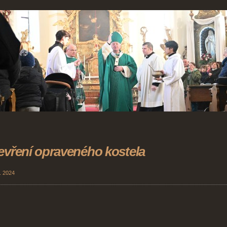
evření opraveného kostela
. 2024