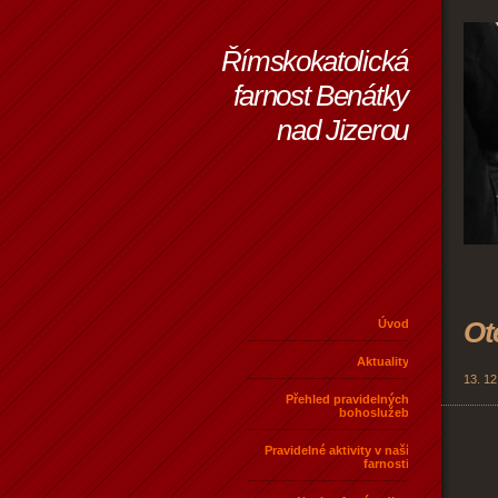
Římskokatolická
farnost Benátky
nad Jizerou
Ot
Úvod
Aktuality
13. 12
Přehled pravidelných
bohoslužeb
Pravidelné aktivity v naší
farnosti