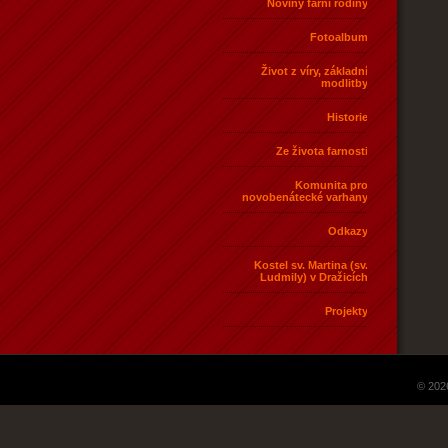
Noviny farní rodiny
Fotoalbum
Život z víry, základní
modlitby
Historie
Ze života farnosti
Komunita pro
novobenátecké varhany
Odkazy
Kostel sv. Martina (sv.
Ludmily) v Dražicích
Projekty
© 202