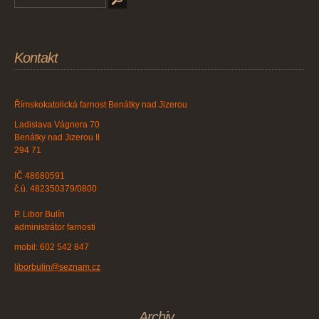
Kontakt
Římskokatolická farnost Benátky nad Jizerou
Ladislava Vágnera 70
Benátky nad Jizerou II
294 71
IČ 48680591
č.ú. 482350379/0800
P. Libor Bulín
administrátor farnosti
mobil: 602 542 847
liborbulin@seznam.cz
Archiv