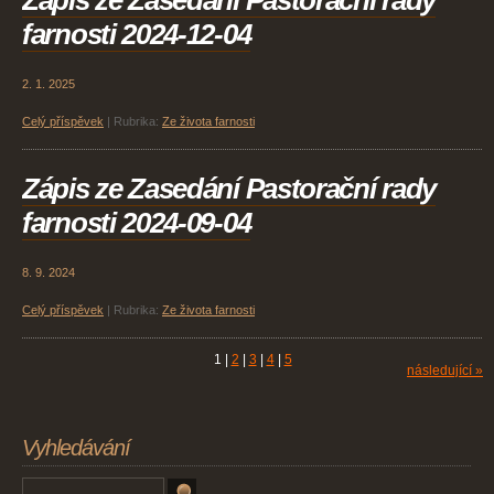
Zápis ze Zasedání Pastorační rady
farnosti 2024-12-04
2. 1. 2025
Celý příspěvek
|
Rubrika:
Ze života farnosti
Zápis ze Zasedání Pastorační rady
farnosti 2024-09-04
8. 9. 2024
Celý příspěvek
|
Rubrika:
Ze života farnosti
1
|
2
|
3
|
4
|
5
následující »
Vyhledávání