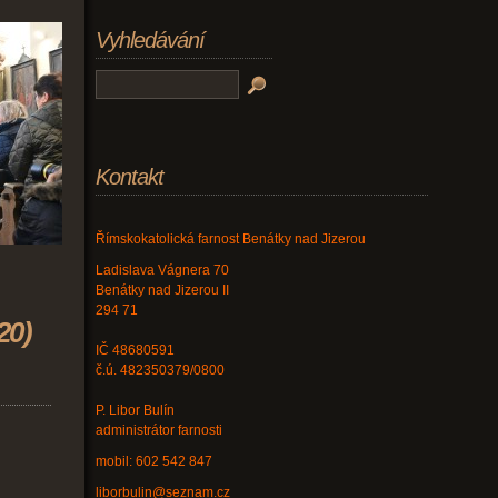
Vyhledávání
Kontakt
Římskokatolická farnost Benátky nad Jizerou
Ladislava Vágnera 70
Benátky nad Jizerou II
294 71
20)
IČ 48680591
č.ú. 482350379/0800
P. Libor Bulín
administrátor farnosti
mobil: 602 542 847
liborbulin@seznam.cz