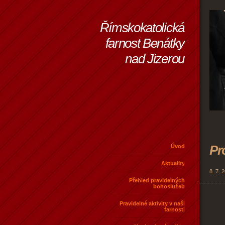
Římskokatolická
farnost Benátky
nad Jizerou
Pr
Úvod
Aktuality
8. 7. 
Přehled pravidelných
bohoslužeb
Pravidelné aktivity v naší
farnosti