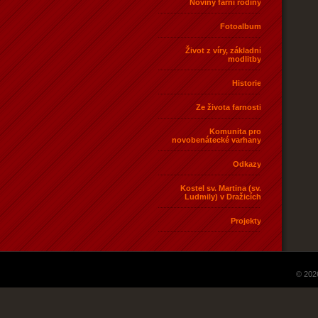
Noviny farní rodiny
Fotoalbum
Život z víry, základní
modlitby
Historie
Ze života farnosti
Komunita pro
novobenátecké varhany
Odkazy
Kostel sv. Martina (sv.
Ludmily) v Dražicích
Projekty
© 202