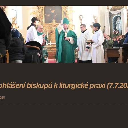
ohlášení biskupů k liturgické praxi (7.7.20
2020