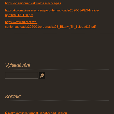
https://onemocneni-aktualne.mzcr.cz/pes
https://koronavirus.mzcr.cz/wp-content/uploads/2020/11/PES-Matice-
opatreni-131120.pdf
https://www.mzcr.cz/wp-
content/uploads/2020/11/prednaska03_Blatny_TK_listopad13.pdf
Vyhledávání
Kontakt
Římskokatolická farnost Benátky nad Jizerou