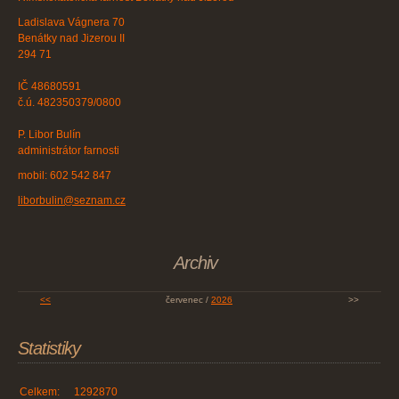
Ladislava Vágnera 70
Benátky nad Jizerou II
294 71
IČ 48680591
č.ú. 482350379/0800
P. Libor Bulín
administrátor farnosti
mobil: 602 542 847
liborbulin@seznam.cz
Archiv
<<
červenec /
2026
>>
Statistiky
Celkem:
1292870