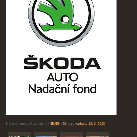
Náhledy fotografií ze složky
(NEJEN) Běh pro varhany 13. 6. 2020