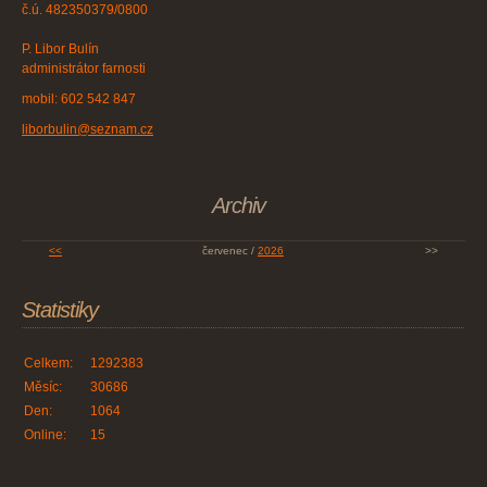
č.ú. 482350379/0800
P. Libor Bulín
administrátor farnosti
mobil: 602 542 847
liborbulin@seznam.cz
Archiv
<<
červenec /
2026
>>
Statistiky
Celkem:
1292383
Měsíc:
30686
Den:
1064
Online:
15