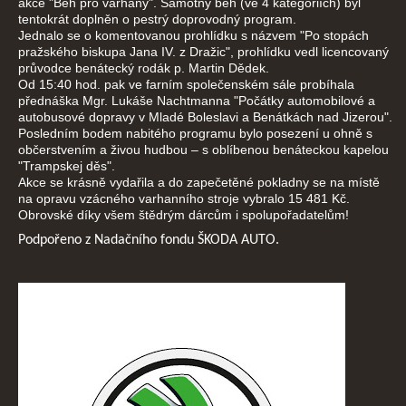
akce "Běh pro varhany". Samotný běh (ve 4 kategoriích) byl
tentokrát doplněn o pestrý doprovodný program.
Jednalo se o komentovanou prohlídku s názvem "Po stopách
pražského biskupa Jana IV. z Dražic", prohlídku vedl licencovaný
průvodce benátecký rodák p. Martin Dědek.
Od 15:40 hod. pak ve farním společenském sále probíhala
přednáška Mgr. Lukáše Nachtm
anna "Počátky automobilové a
autobusové dopravy v Mladé Boleslavi a Benátkách nad Jizerou".
Posledním bodem nabitého programu bylo posezení u ohně s
občerstvením a živou hudbou – s oblíbenou benáteckou kapelou
"Trampskej děs".
Akce se krásně vydařila a do zapečetěné pokladny se na místě
na opravu vzácného varhanního stroje vybralo 15 481 Kč.
Obrovské díky všem štědrým dárcům i spolupořadatelům!
Podpořeno z Nadačního fondu ŠKODA AUTO.