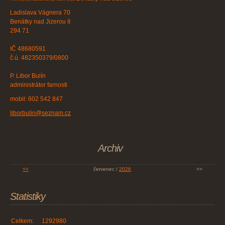
Ladislava Vágnera 70
Benátky nad Jizerou II
294 71
IČ 48680591
č.ú. 482350379/0800
P. Libor Bulín
administrátor farnosti
mobil: 602 542 847
liborbulin@seznam.cz
Archiv
<<
červenec /
2026
>>
Statistiky
Celkem:
1292980