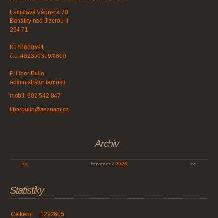
Ladislava Vágnera 70
Benátky nad Jizerou II
294 71
IČ 48680591
č.ú. 482350379/0800
P. Libor Bulín
administrátor farnosti
mobil: 602 542 847
liborbulin@seznam.cz
Archiv
<<
červenec /
2026
>>
Statistiky
Celkem:
1292605