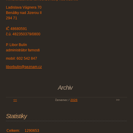
Ladislava Vágnera 70
Benátky nad Jizerou II
294 71
IČ 48680591
č.ú. 482350379/0800
P. Libor Bulín
administrátor farnosti
mobil: 602 542 847
liborbulin@seznam.cz
Archiv
<<
červenec /
2026
>>
Statistiky
Celkem:
1290653