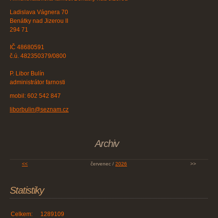
Ladislava Vágnera 70
Benátky nad Jizerou II
294 71
IČ 48680591
č.ú. 482350379/0800
P. Libor Bulín
administrátor farnosti
mobil: 602 542 847
liborbulin@seznam.cz
Archiv
<<
červenec /
2026
>>
Statistiky
Celkem:
1289109