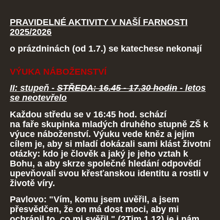
PRAVIDELNÉ AKTIVITY V NAŠÍ FARNOSTI
2025/2026
o prázdninách (od 1.7.) se katechese nekonají
VÝUKA NÁBOŽENSTVÍ
II: stupeň -
STŘEDA: 16.45 - 17.30 hodin
- letos
se neotevřelo
Každou středu se v 16:45 hod. schází
na faře skupinka mladých druhého stupně ZŠ k
výuce náboženství. Výuku vede kněz a jejím
cílem je, aby si mladí dokázali sami klást životní
otázky: kdo je člověk a jaký je jeho vztah k
Bohu, a aby skrze společné hledání odpovědí
upevňovali svou křesťanskou identitu a rostli v
životě víry.
Pavlovo: "Vím, komu jsem uvěřil, a jsem
přesvědčen, že on má dost moci, aby mi
ochránil to, co mi svěřil
." (2Tim 1.12) je i nám