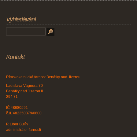
Vyhledávání
Kontakt
Římskokatolická farnost Benátky nad Jizerou
Ladislava Vágnera 70
Benátky nad Jizerou II
294 71
IČ 48680591
č.ú. 482350379/0800
P. Libor Bulín
administrátor farnosti