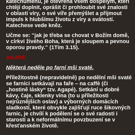
katechumenů, je otevřená všem dospělým, kteří
chtějí doplnit, oprášit či prohloubit své znalosti
v oblasti víry, o své víře přemýšlet a přijmout
impuls k hlubšímu životu z víry a svátostí.
Katechese vede kněz.
Učme se: "jak je třeba se chovat v Božím domě,
v církvi živého Boha, která je sloupem a pevnou
oporou pravdy
." (1Tim 3.15).
AGAPÉ
Některá neděle po farní mši svaté.
Příležitostně (nepravidelně) po nedělní mši svaté
se farníci setkávají na faře – na caffè (či
„hostině lásky“ tzv. Agapé). Setkání u dobré
kávy, čaje, sklenky vína (to u příležitosti
nejrůznějších oslav) a výborných domácích
sladkostí, které obvykle zajišťují ruce šikovných
farnic, je chvílí k podělení se o své radosti i
starosti a k neformálnímu povzbuzení se v
křesťanském životě.