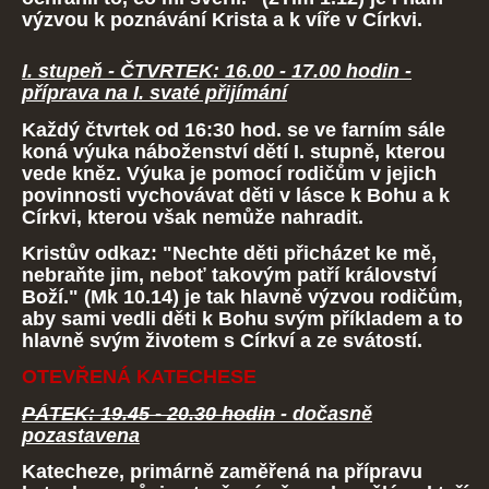
výzvou k poznávání Krista a k víře v Církvi.
I. stupeň - ČTVRTEK: 16.00 - 17.00 hodin -
příprava na I. svaté přijímání
Každý čtvrtek od 16:30 hod. se ve farním sále
koná výuka náboženství dětí I. stupně, kterou
vede kněz. Výuka je pomocí rodičům v jejich
povinnosti vychovávat děti v lásce k Bohu a k
Církvi, kterou však nemůže nahradit.
Kristův odkaz: "Nechte děti přicházet ke mě,
nebraňte jim, neboť takovým patří království
Boží." (Mk 10.14) je tak hlavně výzvou rodičům,
aby sami vedli děti k Bohu svým příkladem a to
hlavně svým životem s Církví a ze svátostí.
OTEVŘENÁ KATECHESE
PÁTEK: 19.45 - 20.30 hodin
- dočasně
pozastavena
Katecheze, primárně zaměřená na přípravu