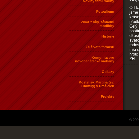
Noviny farní rodiny
Od fa
Fotoalbum
jsme 
krásn
předk
Život z víry, základní
modlitby
Celý 
hosti
džusí
Historie
svato
rados
Ze života farnosti
mši s
hrou:
Komunita pro
ZH
novobenátecké varhany
Odkazy
Kostel sv. Martina (sv.
Ludmily) v Dražicích
Projekty
© 202