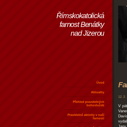
Římskokatolická
farnost Benátky
nad Jizerou
Fa
Úvod
Aktuality
12. 2.
Přehled pravidelných
bohoslužeb
V pát
Vane
Pravidelné aktivity v naší
Daví
farnosti
vydal
Jany