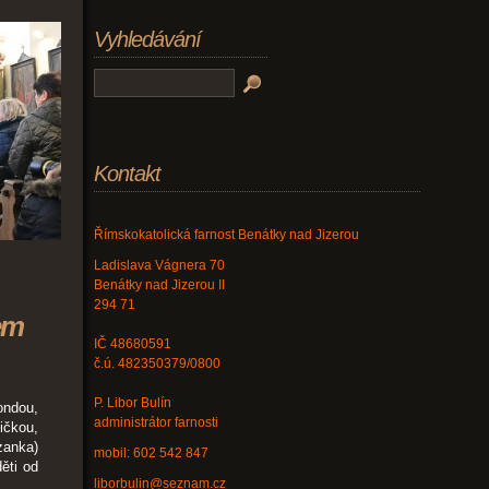
Vyhledávání
Kontakt
Římskokatolická farnost Benátky nad Jizerou
Ladislava Vágnera 70
Benátky nad Jizerou II
294 71
em
IČ 48680591
č.ú. 482350379/0800
P. Libor Bulín
ondou,
administrátor farnosti
čkou,
zanka)
mobil: 602 542 847
ěti od
liborbulin@seznam.cz