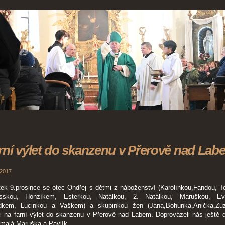
rní výlet do skanzenu v Přerově nad Lab
 2017
ek 9.prosince se otec Ondřej s dětmi z náboženství (Karolínkou,Fandou, T
sskou, Honzíkem, Esterkou, Natálkou, 2. Natálkou, Maruškou, Evi
dkem, Lucinkou a Vaškem) a skupinkou žen (Jana,Bohunka,Anička,Zu
i na farní výlet do skanzenu v Přerově nad Labem. Doprovázeli nás ještě d
,malá Maruška a Pavlík.