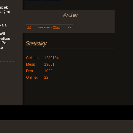
niček
tarými
Archiv
kala
<<
červenec /
2026
>>
,
mši
 velkou
Statistiky
. Po
.a
Celkem:
1289184
Měsíc:
29651
Den:
1022
Online:
22