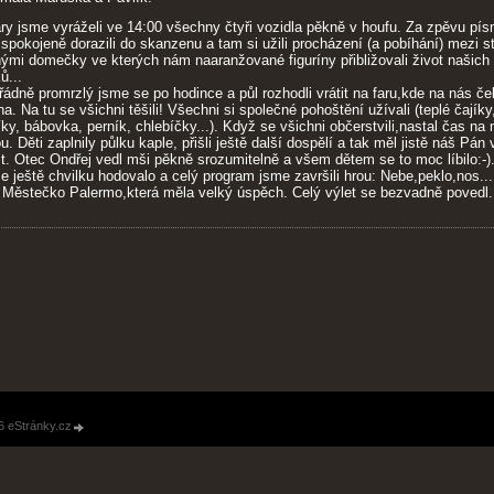
ry jsme vyráželi ve 14:00 všechny čtyři vozidla pěkně v houfu. Za zpěvu pís
spokojeně dorazili do skanzenu a tam si užili procházení (a pobíhání) mezi s
ými domečky ve kterých nám naaranžované figuríny přibližovali život našich
ů...
řádně promrzlý jsme se po hodince a půl rozhodli vrátit na faru,kde na nás če
na. Na tu se všichni těšili! Všechni si společné pohoštění užívali (teplé čajíky
ky, bábovka, perník, chlebíčky...). Když se všichni občerstvili,nastal čas na 
u. Děti zaplnily půlku kaple, přišli ještě další dospělí a tak měl jistě náš Pán
t. Otec Ondřej vedl mši pěkně srozumitelně a všem dětem se to moc líbilo:-)
e ještě chvilku hodovalo a celý program jsme završili hrou: Nebe,peklo,nos...
 Městečko Palermo,která měla velký úspěch. Celý výlet se bezvadně povedl.
6 eStránky.cz