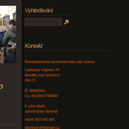
Vyhledávání
Kontakt
Římskokatolická farnost Benátky nad Jizerou
Ladislava Vágnera 70
Benátky nad Jizerou II
294 71
o
IČ 48680591
č.ú. 482350379/0800
P. Libor Bulín
administrátor farnosti
mobil: 602 542 847
liborbulin@seznam.cz