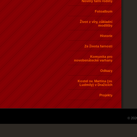
Noviny farní rodiny
Fotoalbum
Život z víry, základní
modlitby
Historie
Ze života farnosti
Komunita pro
novobenátecké varhany
Odkazy
Kostel sv. Martina (sv.
Ludmily) v Dražicích
Projekty
© 202