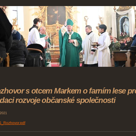
zhovor s otcem Markem o farním lese pr
daci rozvoje občanské společnosti
 2021
_Rozhovor.pdf