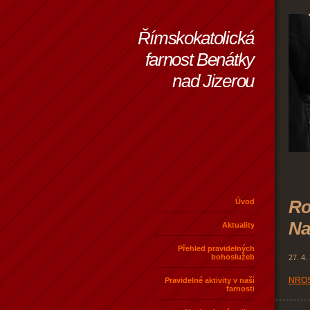
Římskokatolická
farnost Benátky
nad Jizerou
Ro
Úvod
Na
Aktuality
Přehled pravidelných
bohoslužeb
27. 4.
NROS
Pravidelné aktivity v naší
farnosti