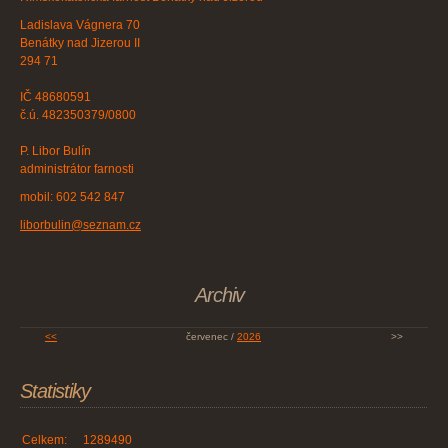
Ladislava Vágnera 70
Benátky nad Jizerou II
294 71
IČ 48680591
č.ú. 482350379/0800
P. Libor Bulín
administrátor farnosti
mobil: 602 542 847
liborbulin@seznam.cz
Archiv
<<
červenec /
2026
>>
Statistiky
Celkem:
1289490