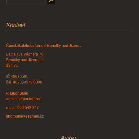
Kontakt
Římskokatolická farnost Benátky nad Jizerou
Ladislava Vágnera 70
Benátky nad Jizerou II
294 71
IČ 48680591
č.ú. 482350379/0800
P. Libor Bulín
administrátor farnosti
mobil: 602 542 847
liborbulin@seznam.cz
Archiv