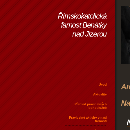
Římskokatolická
farnost Benátky
nad Jizerou
Ar
Úvod
Aktuality
Na
Přehled pravidelných
bohoslužeb
Pravidelné aktivity v naší
N
farnosti