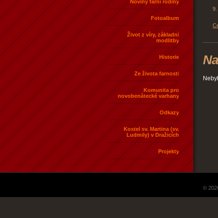
Noviny farní rodiny
9.
Fotoalbum
Ce
Život z víry, základní
modlitby
Na
Historie
Ze života farnosti
Nebyl
Komunita pro
novobenátecké varhany
Odkazy
Kostel sv. Martina (sv.
Ludmily) v Dražicích
Projekty
© 202