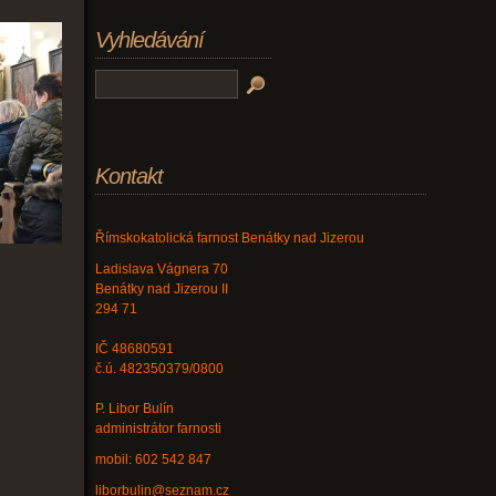
Vyhledávání
Kontakt
Římskokatolická farnost Benátky nad Jizerou
Ladislava Vágnera 70
Benátky nad Jizerou II
294 71
IČ 48680591
č.ú. 482350379/0800
P. Libor Bulín
administrátor farnosti
mobil: 602 542 847
liborbulin@seznam.cz