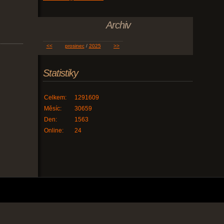
Archiv
<<
prosinec
/
2025
>>
Statistiky
Celkem:
1291609
Měsíc:
30659
Den:
1563
Online:
24