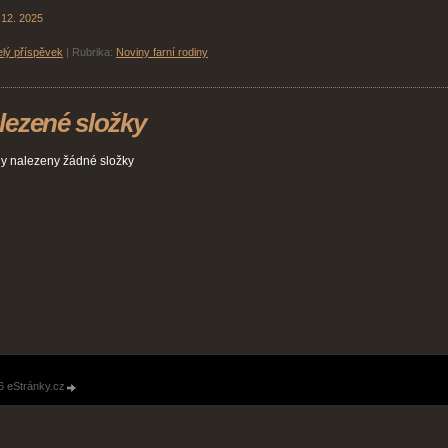
 12. 2025
lý příspěvek
|
Rubrika:
Noviny farní rodiny
lezené složky
y nalezeny žádné složky
6 eStránky.cz