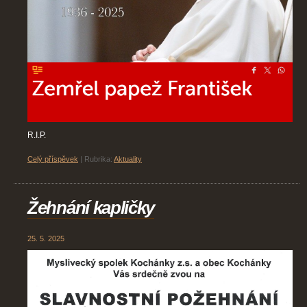
R.I.P.
Celý příspěvek
|
Rubrika:
Aktuality
Žehnání kapličky
25. 5. 2025