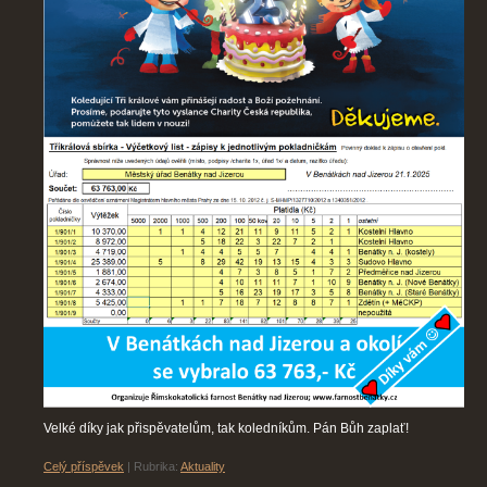
Velké díky jak přispěvatelům, tak koledníkům. Pán Bůh zaplať!
Celý příspěvek
|
Rubrika:
Aktuality