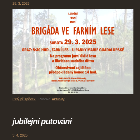
28. 3. 2025
Celý příspěvek
|
Rubrika:
Aktuality
jubilejní putování
3. 4. 2025