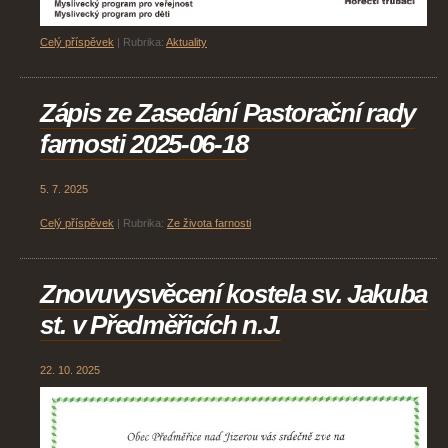
Celý příspěvek
|
Rubrika:
Aktuality
Zápis ze Zasedání Pastorační rady
farnosti 2025-06-18
5. 7. 2025
Celý příspěvek
|
Rubrika:
Ze života farnosti
Znovuvysvěcení kostela sv. Jakuba
st. v Předměřicích n.J.
22. 10. 2025