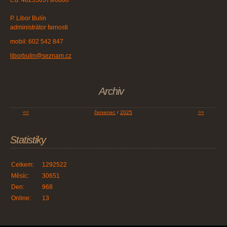
č.ú. 482350379/0800
P. Libor Bulín
administrátor farnosti
mobil: 602 542 847
liborbulin@seznam.cz
Archiv
<<
červenec
/
2025
>>
Statistiky
Celkem:
1292522
Měsíc:
30651
Den:
968
Online:
13