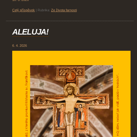
Celý příspěvek
|
Rubrika:
Ze života farnosti
ALELUJA!
6. 4. 2026