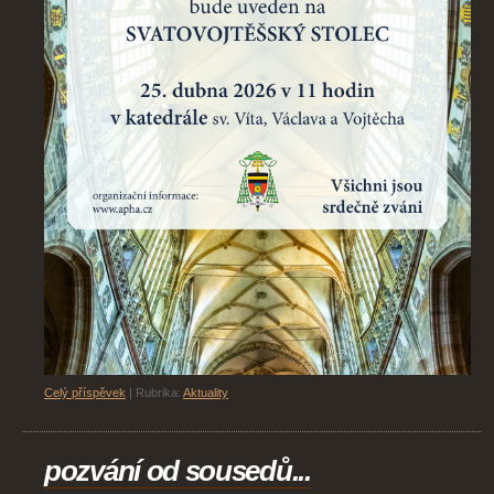
Celý příspěvek
|
Rubrika:
Aktuality
pozvání od sousedů...