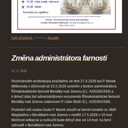
Celý příspěvek
|
Rubrika:
Aktuality
Změna administrátora farnosti
12. 5. 2026
Rozhodnutím arcibiskupa pražského ze dne 27.4.2026 byl P. Marek
Miškovský s účinností od 15.5.2026 uvolněn z funkce administrátora
Římskokatolické farnosti Benátky nad Jizerou (č.j.: A/2026/2435) a
k témuž datu byl administrátorem excurrendo Římskokatolické farnosti
Benátky nad Jizerou ustanoven P. Libor Bulín (č.j.: A/2026/2438).
Poslední mši svatou bude P. Marek sloužit ve farním kostele sv. Máří
Magdalény v Benátkách nad Jizerou v neděli 17.5.2026 v 10 hod.
Možnost setkat se a rozloučit bude téhož dne od 14 hod. na farní
zahradě v Benátkách nad Jizerou.