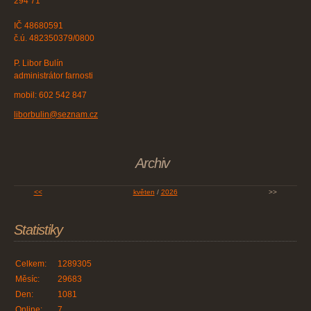
294 71
IČ 48680591
č.ú. 482350379/0800
P. Libor Bulín
administrátor farnosti
mobil: 602 542 847
liborbulin@seznam.cz
Archiv
<<
květen
/
2026
>>
Statistiky
Celkem:
1289305
Měsíc:
29683
Den:
1081
Online:
7