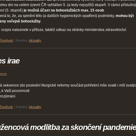
ímu dni na celém území ČR vyhlášen 5. (a tedy nejvyšší) stupeň. V rámci příslušn
ení (5. stupně)
je možná účast na bohoslužbách max. 15 osob
.
ná to, že, za splnění této (a dalších hygienických opatření) podmínky,
mohou být
eny veřejně bohoslužby
.
h rozpis naleznete v příloze, taktéž odkaz na stránky ministerstva zdravotnictví.
příspěvek
|
Rubrika:
Aktuality
es irae
 2020
 sekvence (do poslední liturgické reformy součást pohřební mše svaté i mší svatý
, k Vaší pozornosti
k rozjímání.
příspěvek
|
Rubrika:
Aktuality
žencová modlitba za skončení pandemi