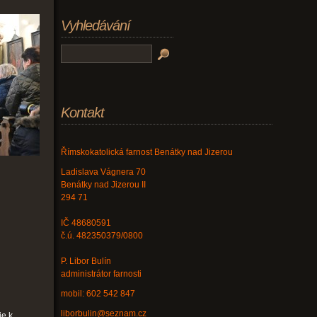
Vyhledávání
Kontakt
Římskokatolická farnost Benátky nad Jizerou
Ladislava Vágnera 70
Benátky nad Jizerou II
294 71
IČ 48680591
č.ú. 482350379/0800
P. Libor Bulín
administrátor farnosti
mobil: 602 542 847
liborbulin@seznam.cz
je k