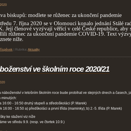
 2020
va biskupů: modlete se růženec za ukončení pandemie
středu 7. října 2020 se v Olomouci konalo jednání Stálé ra
 Její členové vyzývají věřící v celé České republice, aby 
lili růženec za ukončení pandemie COVID-19. Text výzv
znete níže.
příspěvek
|
Rubrika:
Aktuality
boženství ve školním roce 2020/21
2020
 náboženství v letošním školním roce bude probíhat ve stejných dnech a časech, j
h minulých:
a 16:00 - 16:50 druhý stupeň a středoškoláci (P. Marek)
k 16:00 - 16:50 a) předškoláci a první třída (maminky); b) 2.-5. třída (P. Marek)
ášky ke stažení viz níže
áme ve středu 9.9. (resp. ve čtvrtek 10.9.)