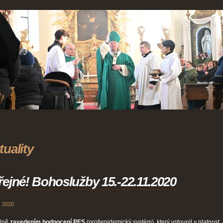
tuality
řejné! Bohoslužby 15.-22.11.2020
. 2020
álně
zavedením hodnocení PES
(protiepidemický systém), který vstoupil v platnost, 