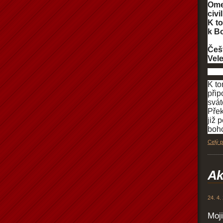
Omez
civi
K t
k B
Češ
Vel
K to
přip
svát
Přek
již 
boh
Celý 
Ak
24. 4.
Moji