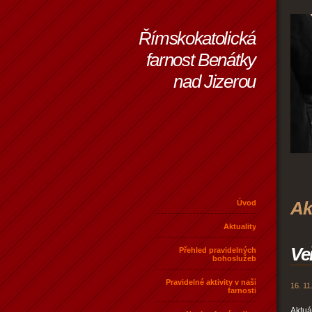
Římskokatolická
farnost Benátky
nad Jizerou
Ak
Úvod
Aktuality
Ve
Přehled pravidelných
bohoslužeb
Pravidelné aktivity v naší
16. 11
farnosti
Aktu