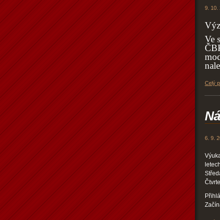
9. 10.
Výz
Ve 
ČBK.
mod
nale
Celý 
Ná
6. 9. 
Výuka
letec
Střed
Čtvrte
Přihl
Začín