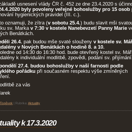
základě usnesení vlády ČR č. 452 ze dne 23.4.2020 s účinno
24.4.2020 byly povoleny veřejné bohoslužby pro 15 osob
ování hygienických pravidel (III. c.).
o oznamuji, že zítra (
v sobotu 25.4.
) budu slavit mši svato
tku sv. Marka
v 7:30 v kostele Nanebevzetí Panny Marie
v
rých Benátkách.
děli 26.4.
pak budou mše svaté slouženy
v kostele sv. Mář
dalény v Nových Benátkách o hodině 8. a 10.
oledne od 14:30 do 16:30 hod. bude otevřený kostel sv. Mář
alény k individuální modlitbě, zpovědi, podání sv. přijímání
pondělí 27.4. budou bohoslužby v naší farnosti podle
yklého pořádku
při současném respektu výše zmíněných
ření.
odlitbě za vás
Marek
příspěvek
|
Rubrika:
Aktuality
tuality k 17.3.2020