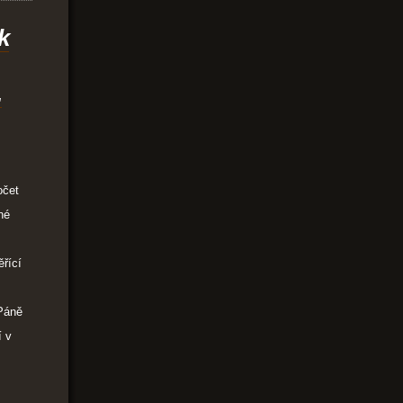
k
.
očet
né
ěřící
 Páně
í v