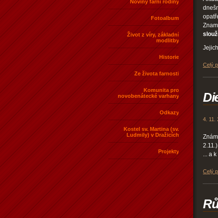
Noviny farní rodiny
dnešn
opatř
Fotoalbum
Zname
slouž
Život z víry, základní
modlitby
Jejic
Historie
Celý 
Ze života farnosti
Komunita pro
Di
novobenátecké varhany
Odkazy
4. 11.
Kostel sv. Martina (sv.
Ludmily) v Dražicích
Známá
2.11.)
Projekty
... a 
Celý 
Rů