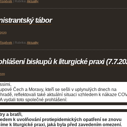
příspěvek
|
Rubrika:
Aktuality
nistrantský tábor
 2020
příspěvek
|
Rubrika:
Aktuality
ohlášení biskupů k liturgické praxi (7.7.20
2020
ssimi,
upové Čech a Moravy, kteří se sešli v uplynulých dnech na
hradě, reflektovali také aktuální situaci vzhledem k nákaze CO
 A vydali toto společné prohlášení:
ry a bratři,
ledem k uvolňování protiepidemických opatření se znovu
íme k liturgické praxi, jaká byla před zavedením omezení.