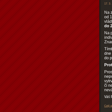
17. 3.
Na z
od 1
vlád
do 
Na p
indi
Znam
Tímt
dne 
do p
Pro
Pros
nepo
vytr
či n
nevá
Váš 
Celý 