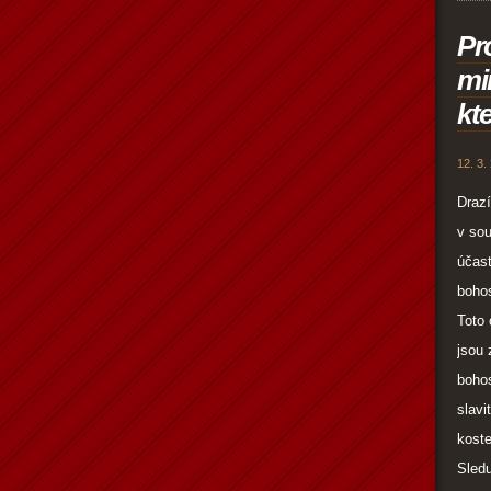
Pr
mi
kt
12. 3.
Drazí
v so
účast
bohos
Toto 
jsou 
boho
slavi
koste
Sledu