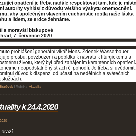
ující opatření je třeba nadále respektovat tam, kde je místn
lní autority vyhlásí z důvodů většího výskytu onemocnění.
omu, aby společným slavením eucharistie rostla naše láska
ohu a lidem, ze srdce žehnáme.
tí a moravští biskupové
ehrad, 7. července 2020
muto prohlášení generální vikář Mons. Zdenek Wasserbauer
ojuje prosbu, povzbuzení a pobídku k návratu k liturgickému a
ostnému životu, který byl před zahájením karanténních opatření.
onejme neopodstatněný strach či pohodlí. Je třeba si uvědomit,
pominul důvod k dispenzi od účasti na nedělních a svátečních
oslužbách.
příspěvek
|
Rubrika:
Aktuality
tuality k 24.4.2020
 2020
 drazí,