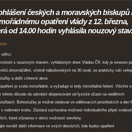
ohlášení českých a moravských biskupů 
mořádnému opatření vlády z 12. března,
erá od 14.00 hodin vyhlásila nouzový stav
 2020
 věřící,
uvislosti s nouzovým stavem, vyhlášeným dnes Vládou ČR, kdy je omezen p
níků shromáždění, včetně náboženských na 30 osob, se prakticky ruší veřej
lužby a další církevní akce.
opatření je zcela mimořádné, a vyžaduje si tedy mimořádná řešení. Všichni v
z tohoto důvodu do odvolání dispenzováni od fyzické účasti na nedělních
službách. Bohoslužby je možné sledovat ve sdělovacích prostředcích a den
t v rodinném kruhu. Zůstává zachována možnost individuálního přijetí svátost
lích, které zůstanou v rámci možností otevřeny.
jte rovněž další informace ve svých diecézích, kde budou opatření