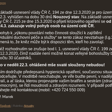
 2020
ákladě usnesení vlády ČR č. 194 ze dne 12.3.2020 je pro úze
2.3. vyhlášen na dobu 30 dnů
Nouzový stav
. Na základě usne
y ČR č. 215 ze dne 15.3.2020 o přijetí krizového opatření se
od 
24.3. zakazuje volný pohyb osob na území celé ČR
.
ohyb k „výkonu povolání nebo činnosti sloužící k zajištění
viduální duchovní péče a služby“ se tento zákaz nevztahuje (I.g.
ená to, že kněz může být k dispozici těm, kteří ho zavolají.
éž rozhodnutím se zrušuje bod I. 1. usnesení vlády ČR č. 199 z
12.3.2020, čímž nadále není možné konat veřejné bohoslužby 
očtu 30 účastníků.
to v neděli 22.3. ohlášené mše svaté slouženy nebudou!
ím dodržujte předepsaná hygienická opatření, současnou situa
dceňujte. V modlitbě neochabujte, ve víře buďte pevní, v naděj
valí, a ať láska, kterou projevujete vašim bratřím a sestrám (zdr
emocným), se řídí moudrostí a zdravým rozumem. V případě potř
hejte mě kontaktovat (mobil: +420 724 550 009)
P. Marek
příspěvek
|
Rubrika:
Aktuality