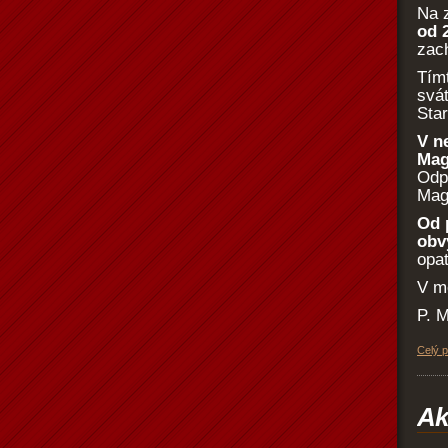
Na 
od 
zach
Tímt
svá
Sta
V ne
Mag
Odp
Magd
Od 
obv
opat
V m
P. 
Celý 
Ak