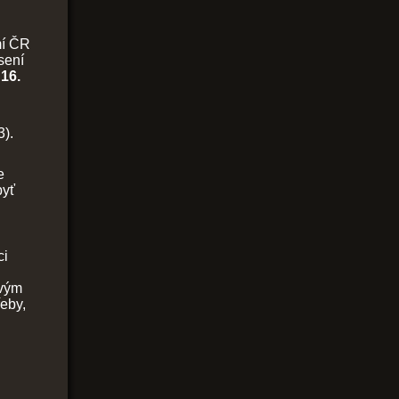
mí ČR
sení
16.
3).
e
byť
ci
i
avým
eby,