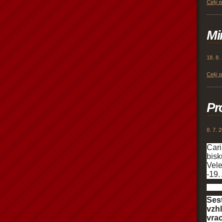
Celý 
Mi
18. 8.
Celý 
Pr
8. 7. 
Cari
bisk
Vele
-19.
Sest
vzh
vrac