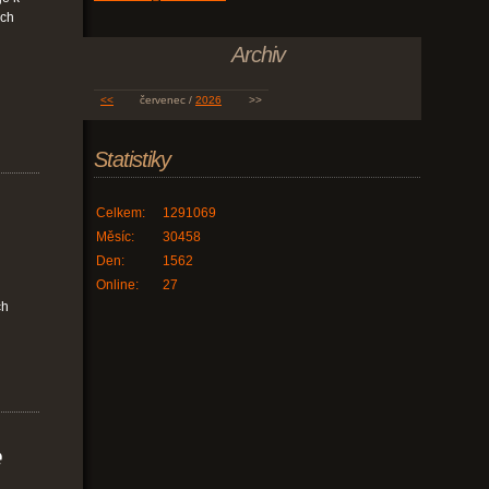
ých
Archiv
<<
červenec /
2026
>>
Statistiky
Celkem:
1291069
Měsíc:
30458
Den:
1562
Online:
27
ch
e