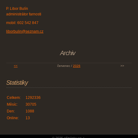
P. Libor Bulín
administrátor farnosti
mobil: 602 542 847
liborbulin@seznam.cz
Archiv
<<
červenec /
2026
>>
Statistiky
Celkem:
1292336
Měsíc:
30705
Den:
1088
Online:
13