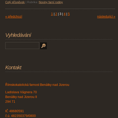
Celý příspěvek
|
Rubrika:
Noviny farní rodiny
1
|
2
|
3
|
4
|
5
« předchozí
následující »
Vyhledávání
Kontakt
Římskokatolická farnost Benátky nad Jizerou
Ladislava Vágnera 70
Benátky nad Jizerou II
294 71
IČ 48680591
č.ú. 482350379/0800