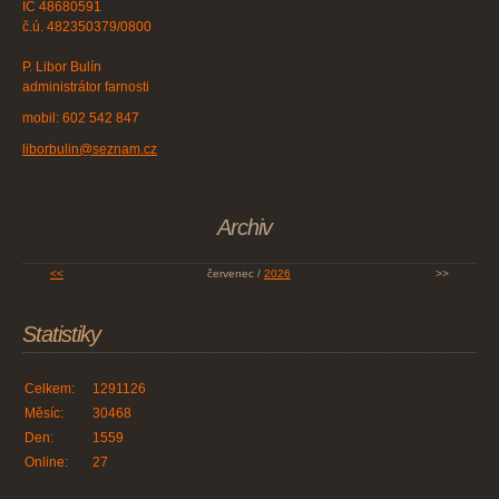
IČ 48680591
č.ú. 482350379/0800
P. Libor Bulín
administrátor farnosti
mobil: 602 542 847
liborbulin@seznam.cz
Archiv
<<
červenec /
2026
>>
Statistiky
Celkem:
1291126
Měsíc:
30468
Den:
1559
Online:
27