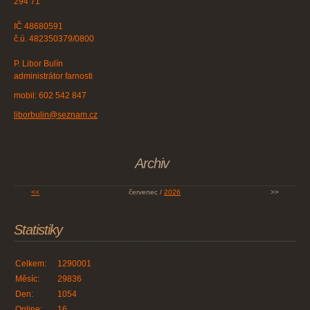
294 71
IČ 48680591
č.ú. 482350379/0800
P. Libor Bulín
administrátor farnosti
mobil: 602 542 847
liborbulin@seznam.cz
Archiv
<<
červenec /
2026
>>
Statistiky
Celkem:
1290001
Měsíc:
29836
Den:
1054
Online:
16