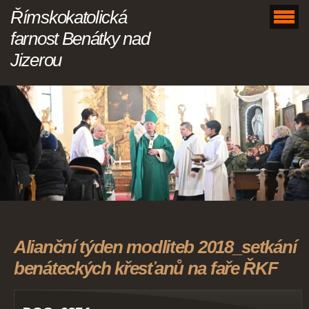
Římskokatolická
farnost Benátky nad
Jizerou
Alianční týden modliteb 2018_setkání
benáteckých křesťanů na faře ŘKF