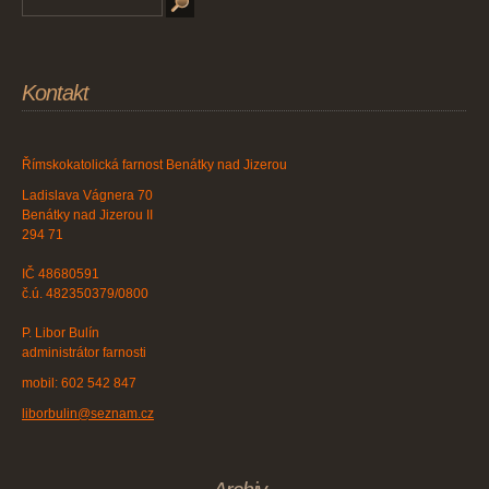
Kontakt
Římskokatolická farnost Benátky nad Jizerou
Ladislava Vágnera 70
Benátky nad Jizerou II
294 71
IČ 48680591
č.ú. 482350379/0800
P. Libor Bulín
administrátor farnosti
mobil: 602 542 847
liborbulin@seznam.cz