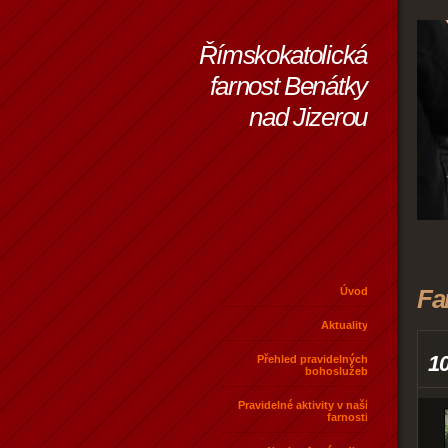
Římskokatolická
farnost Benátky
nad Jizerou
Fa
Úvod
Aktuality
1
Přehled pravidelných
bohoslužeb
Pravidelné aktivity v naší
farnosti