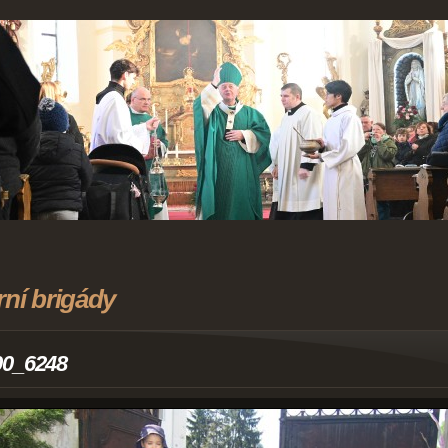
rní brigády
00_6248