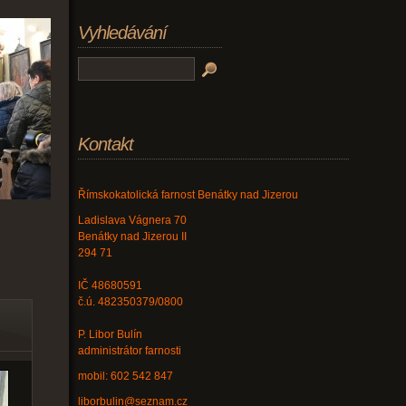
Vyhledávání
Kontakt
Římskokatolická farnost Benátky nad Jizerou
Ladislava Vágnera 70
Benátky nad Jizerou II
294 71
IČ 48680591
č.ú. 482350379/0800
P. Libor Bulín
administrátor farnosti
mobil: 602 542 847
liborbulin@seznam.cz