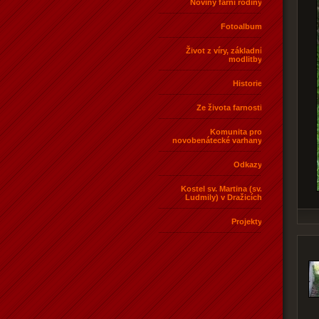
Noviny farní rodiny
Fotoalbum
Život z víry, základní
modlitby
Historie
Ze života farnosti
Komunita pro
novobenátecké varhany
Odkazy
Kostel sv. Martina (sv.
Ludmily) v Dražicích
Projekty