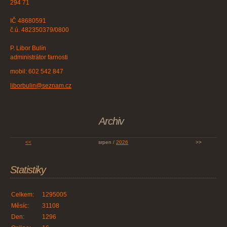
294 71
IČ 48680591
č.ú. 482350379/0800
P. Libor Bulín
administrátor farnosti
mobil: 602 542 847
liborbulin@seznam.cz
Archiv
<<
srpen /
2026
>>
Statistiky
Celkem:
1295005
Měsíc:
31108
Den:
1296