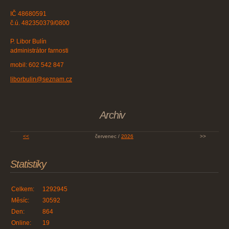
IČ 48680591
č.ú. 482350379/0800
P. Libor Bulín
administrátor farnosti
mobil: 602 542 847
liborbulin@seznam.cz
Archiv
<<
červenec /
2026
>>
Statistiky
Celkem:
1292945
Měsíc:
30592
Den:
864
Online:
19