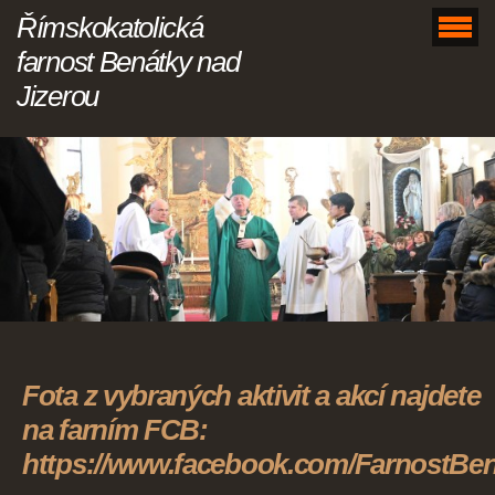
Římskokatolická
farnost Benátky nad
Jizerou
Fota z vybraných aktivit a akcí najdete
na farním FCB:
https://www.facebook.com/FarnostBe