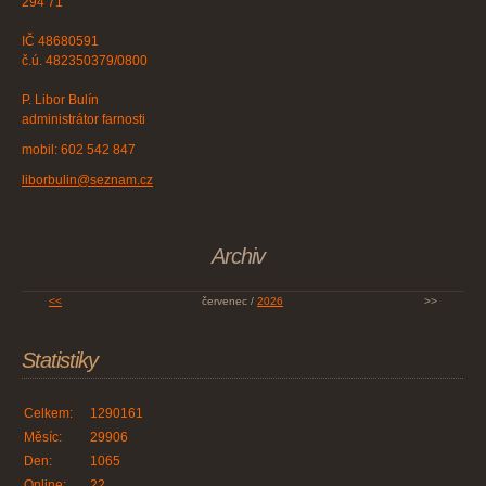
294 71
IČ 48680591
č.ú. 482350379/0800
P. Libor Bulín
administrátor farnosti
mobil: 602 542 847
liborbulin@seznam.cz
Archiv
<<
červenec /
2026
>>
Statistiky
Celkem:
1290161
Měsíc:
29906
Den:
1065
Online:
22