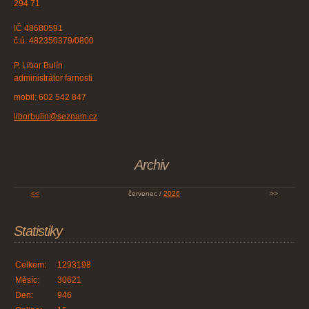
294 71
IČ 48680591
č.ú. 482350379/0800
P. Libor Bulín
administrátor farnosti
mobil: 602 542 847
liborbulin@seznam.cz
Archiv
<<
červenec /
2026
>>
Statistiky
Celkem:
1293198
Měsíc:
30621
Den:
946