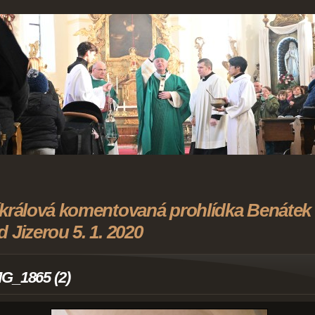
íkrálová komentovaná prohlídka Benátek
d Jizerou 5. 1. 2020
G_1865 (2)