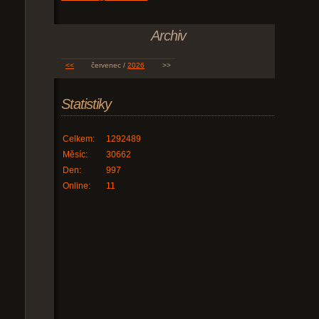
Archiv
<<
červenec /
2026
>>
Statistiky
Celkem:
1292489
Měsíc:
30662
Den:
997
Online:
11