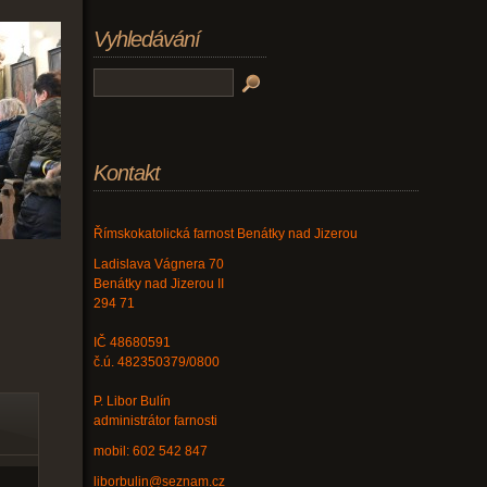
Vyhledávání
Kontakt
Římskokatolická farnost Benátky nad Jizerou
Ladislava Vágnera 70
Benátky nad Jizerou II
294 71
IČ 48680591
č.ú. 482350379/0800
P. Libor Bulín
administrátor farnosti
mobil: 602 542 847
liborbulin@seznam.cz