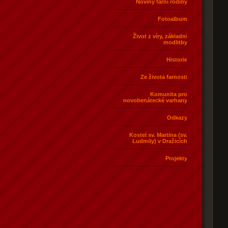
Noviny farní rodiny
Fotoalbum
Život z víry, základní
modlitby
Historie
Ze života farnosti
Komunita pro
novobenátecké varhany
Odkazy
Kostel sv. Martina (sv.
Ludmily) v Dražicích
Projekty