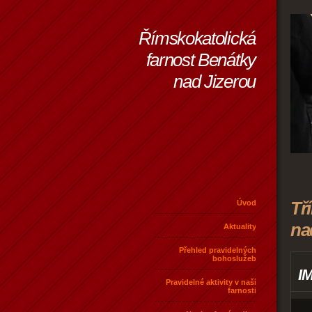
Římskokatolická
farnost Benátky
nad Jizerou
Tř
Úvod
na
Aktuality
Přehled pravidelných
bohoslužeb
IM
Pravidelné aktivity v naší
farnosti