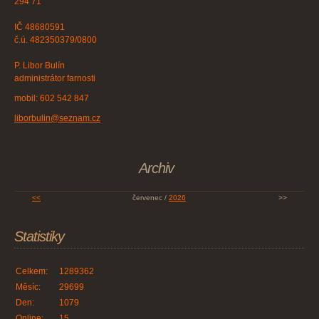
294 71
IČ 48680591
č.ú. 482350379/0800
P. Libor Bulín
administrátor farnosti
mobil: 602 542 847
liborbulin@seznam.cz
Archiv
<<
červenec /
2026
>>
Statistiky
Celkem:
1289362
Měsíc:
29699
Den:
1079
Online:
15