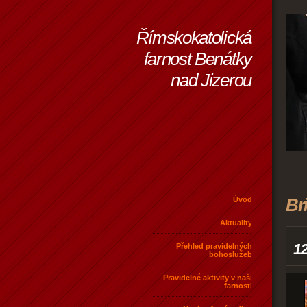
Římskokatolická
farnost Benátky
nad Jizerou
Br
Úvod
Aktuality
1
Přehled pravidelných
bohoslužeb
Pravidelné aktivity v naší
farnosti