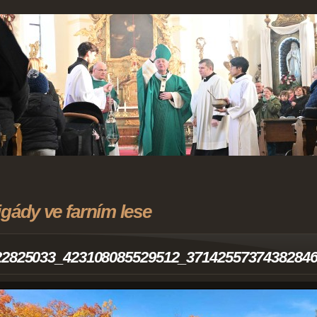
igády ve farním lese
22825033_423108085529512_3714255737438284