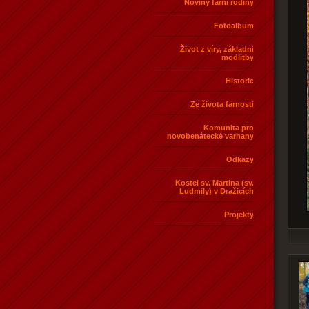
Noviny farní rodiny
Fotoalbum
Život z víry, základní
modlitby
Historie
Ze života farnosti
Komunita pro
novobenátecké varhany
Odkazy
Kostel sv. Martina (sv.
Ludmily) v Dražicích
Projekty