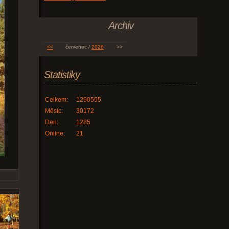
Archiv
<<
červenec /
2026
>>
Statistiky
Celkem:
1290555
Měsíc:
30172
Den:
1285
Online:
21