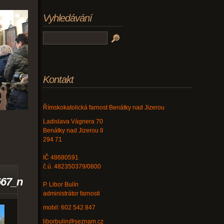
Vyhledávání
Kontakt
Římskokatolická farnost Benátky nad Jizerou
Ladislava Vágnera 70
Benátky nad Jizerou II
294 71
IČ 48680591
č.ú. 482350379/0800
667_n
P. Libor Bulín
administrátor farnosti
mobil: 602 542 847
liborbulin@seznam.cz