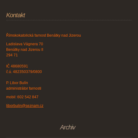
Kontakt
Římskokatolická farnost Benátky nad Jizerou
Ladislava Vágnera 70
Benátky nad Jizerou II
294 71
IČ 48680591
č.ú. 482350379/0800
P. Libor Bulín
administrátor farnosti
mobil: 602 542 847
liborbulin@seznam.cz
Archiv