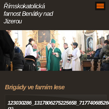
Římskokatolická
farnost Benátky nad
Jizerou
Brigády ve farním lese
123030286_1317806275225658_71774068526