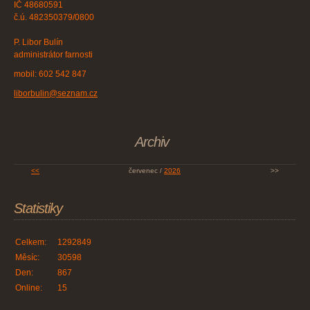
IČ 48680591
č.ú. 482350379/0800
P. Libor Bulín
administrátor farnosti
mobil: 602 542 847
liborbulin@seznam.cz
Archiv
<<
červenec /
2026
>>
Statistiky
Celkem:
1292849
Měsíc:
30598
Den:
867
Online:
15