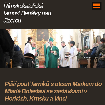
Římskokatolická
farnost Benátky nad
Jizerou
Pěší pouť farníků s otcem Markem do
Mladé Boleslavi se zastávkami v
Horkách, Krnsku a Vinci