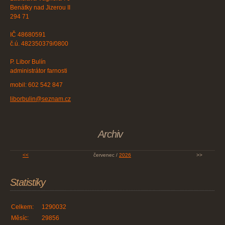
Benátky nad Jizerou II
294 71
IČ 48680591
č.ú. 482350379/0800
P. Libor Bulín
administrátor farnosti
mobil: 602 542 847
liborbulin@seznam.cz
Archiv
<<
červenec /
2026
>>
Statistiky
Celkem:
1290032
Měsíc:
29856