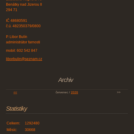
Benátky nad Jizerou II
294 71
IČ 48680591
č.ú. 482350379/0800
P. Libor Bulín
administrátor farnosti
mobil: 602 542 847
liborbulin@seznam.cz
Archiv
<<
červenec /
2026
>>
Statistiky
Celkem:
1292480
Měsíc:
30668