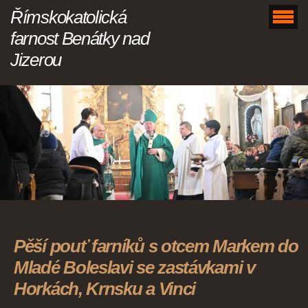
Římskokatolická
farnost Benátky nad
Jizerou
Pěší pouť farníků s otcem Markem do
Mladé Boleslavi se zastávkami v
Horkách, Krnsku a Vinci