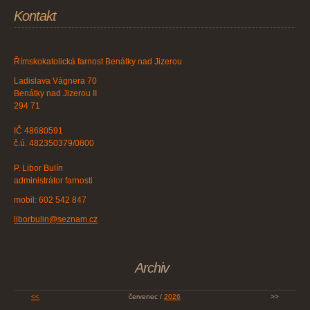
Kontakt
Římskokatolická farnost Benátky nad Jizerou
Ladislava Vágnera 70
Benátky nad Jizerou II
294 71
IČ 48680591
č.ú. 482350379/0800
P. Libor Bulín
administrátor farnosti
mobil: 602 542 847
liborbulin@seznam.cz
Archiv
<<
červenec /
2026
>>