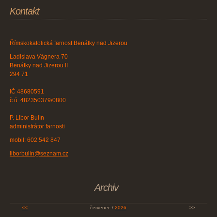
Kontakt
Římskokatolická farnost Benátky nad Jizerou
Ladislava Vágnera 70
Benátky nad Jizerou II
294 71
IČ 48680591
č.ú. 482350379/0800
P. Libor Bulín
administrátor farnosti
mobil: 602 542 847
liborbulin@seznam.cz
Archiv
<<
červenec /
2026
>>