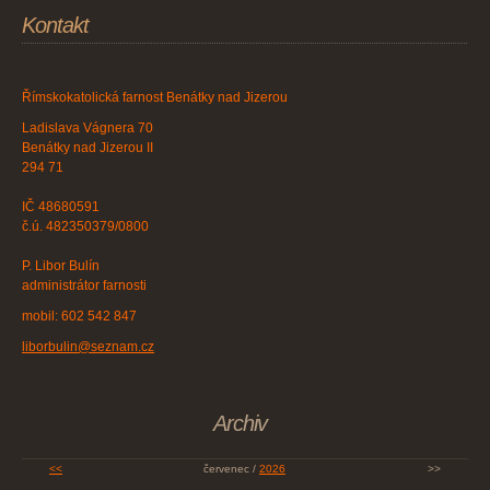
Kontakt
Římskokatolická farnost Benátky nad Jizerou
Ladislava Vágnera 70
Benátky nad Jizerou II
294 71
IČ 48680591
č.ú. 482350379/0800
P. Libor Bulín
administrátor farnosti
mobil: 602 542 847
liborbulin@seznam.cz
Archiv
<<
červenec /
2026
>>