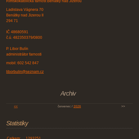
Římskokatolická farnost Benátky nad Jizerou
Ladislava Vágnera 70
Benátky nad Jizerou II
294 71
IČ 48680591
č.ú. 482350379/0800
P. Libor Bulín
administrátor farnosti
mobil: 602 542 847
liborbulin@seznam.cz
Archiv
<<
červenec /
2026
>>
Statistiky
Celkem:
1293251