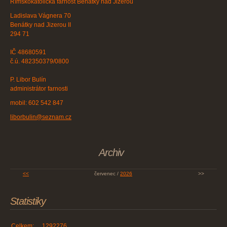
Římskokatolická farnost Benátky nad Jizerou
Ladislava Vágnera 70
Benátky nad Jizerou II
294 71
IČ 48680591
č.ú. 482350379/0800
P. Libor Bulín
administrátor farnosti
mobil: 602 542 847
liborbulin@seznam.cz
Archiv
<<
červenec /
2026
>>
Statistiky
Celkem:
1292276