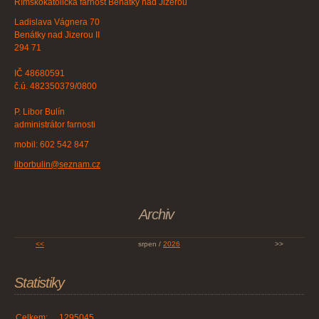
Římskokatolická farnost Benátky nad Jizerou
Ladislava Vágnera 70
Benátky nad Jizerou II
294 71
IČ 48680591
č.ú. 482350379/0800
P. Libor Bulín
administrátor farnosti
mobil: 602 542 847
liborbulin@seznam.cz
Archiv
<<
srpen /
2026
>>
Statistiky
Celkem:
1295045