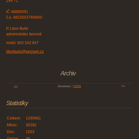
294 71
IČ 48680591
č.ú. 482350379/0800
P. Libor Bulín
administrátor farnosti
mobil: 602 542 847
liborbulin@seznam.cz
Archiv
<<
červenec /
2026
>>
Statistiky
Celkem:
1290961
Měsíc:
30392
Den:
1503
Online:
36