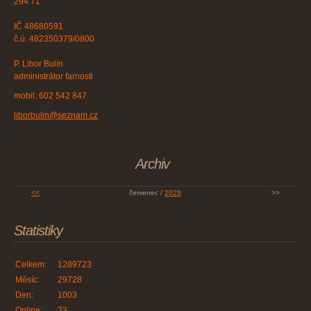
294 71
IČ 48680591
č.ú. 482350379/0800
P. Libor Bulín
administrátor farnosti
mobil: 602 542 847
liborbulin@seznam.cz
Archiv
<<
červenec /
2026
>>
Statistiky
Celkem:
1289723
Měsíc:
29728
Den:
1003
Online:
23