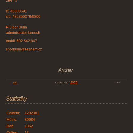
294 71
IČ 48680591
č.ú. 482350379/0800
P. Libor Bulín
administrátor farnosti
mobil: 602 542 847
liborbulin@seznam.cz
Archiv
<<
červenec /
2026
>>
Statistiky
Celkem:
1292381
Měsíc:
30684
Den:
1062
Online:
13