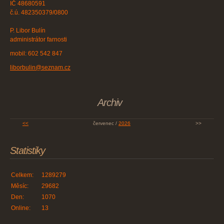
IČ 48680591
č.ú. 482350379/0800
P. Libor Bulín
administrátor farnosti
mobil: 602 542 847
liborbulin@seznam.cz
Archiv
<<
červenec /
2026
>>
Statistiky
Celkem:
1289279
Měsíc:
29682
Den:
1070
Online:
13