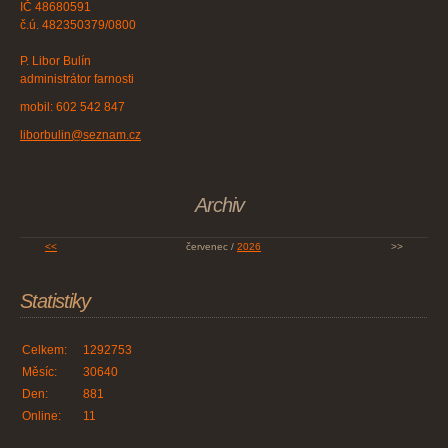
IČ 48680591
č.ú. 482350379/0800
P. Libor Bulín
administrátor farnosti
mobil: 602 542 847
liborbulin@seznam.cz
Archiv
<<
červenec /
2026
>>
Statistiky
Celkem:
1292753
Měsíc:
30640
Den:
881
Online:
11