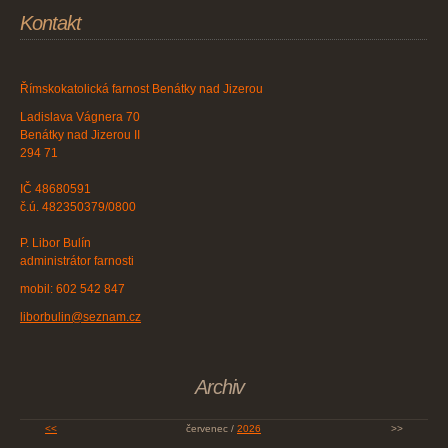
Kontakt
Římskokatolická farnost Benátky nad Jizerou
Ladislava Vágnera 70
Benátky nad Jizerou II
294 71
IČ 48680591
č.ú. 482350379/0800
P. Libor Bulín
administrátor farnosti
mobil: 602 542 847
liborbulin@seznam.cz
Archiv
<<
červenec /
2026
>>