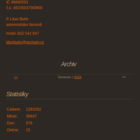
IČ 48680591
č.ú. 482350379/0800
P. Libor Bulín
administrátor farnosti
mobil: 602 542 847
liborbulin@seznam.cz
Archiv
<<
červenec /
2026
>>
Statistiky
Celkem:
1293282
Měsíc:
30647
Den:
976
Online:
15