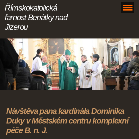
Římskokatolická
farnost Benátky nad
Jizerou
Návštěva pana kardinála Dominika
Duky v Městském centru komplexní
péče B. n. J.