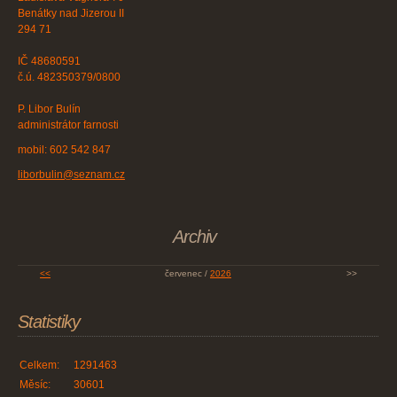
Benátky nad Jizerou II
294 71
IČ 48680591
č.ú. 482350379/0800
P. Libor Bulín
administrátor farnosti
mobil: 602 542 847
liborbulin@seznam.cz
Archiv
<<
červenec /
2026
>>
Statistiky
Celkem:
1291463
Měsíc:
30601