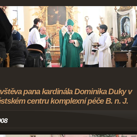
vštěva pana kardinála Dominika Duky v
stském centru komplexní péče B. n. J.
008