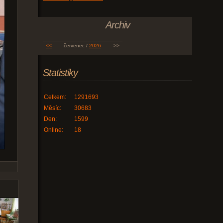
Archiv
<<
červenec /
2026
>>
Statistiky
Celkem:
1291693
Měsíc:
30683
Den:
1599
Online:
18