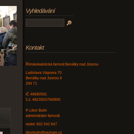
Vyhledávání
Kontakt
Římskokatolická farnost Benátky nad Jizerou
Ladislava Vágnera 70
Benátky nad Jizerou II
294 71
IČ 48680591
č.ú. 482350379/0800
P. Libor Bulín
administrátor farnosti
mobil: 602 542 847
liborbulin@seznam.cz