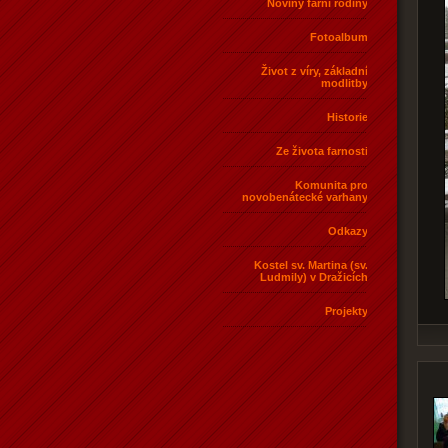
Noviny farní rodiny
Fotoalbum
Život z víry, základní
modlitby
Historie
Ze života farnosti
Komunita pro
novobenátecké varhany
Odkazy
Kostel sv. Martina (sv.
Ludmily) v Dražicích
Projekty