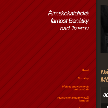
Římskokatolická
farnost Benátky
nad Jizerou
Ná
Úvod
Mě
Aktuality
Přehled pravidelných
bohoslužeb
0
Pravidelné aktivity v naší
farnosti