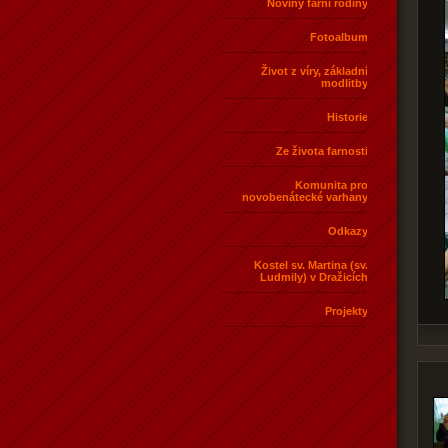
Noviny farní rodiny
Fotoalbum
Život z víry, základní
modlitby
Historie
Ze života farnosti
Komunita pro
novobenátecké varhany
Odkazy
Kostel sv. Martina (sv.
Ludmily) v Dražicích
Projekty