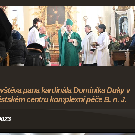
vštěva pana kardinála Dominika Duky v
stském centru komplexní péče B. n. J.
0023